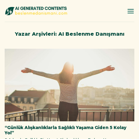
İçeriğe
atla
Yazar Arşivleri:
AI Beslenme Danışmanı
“Günlük Alışkanlıklarla Sağlıklı Yaşama Giden 5 Kolay
Yol”