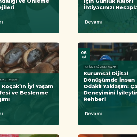
ndalığı ve Önleme
İçin Günlük Kalori
jileri
İhtiyacınızı Hesapl
ı
Devamı
06
Eyl
AI ILE SAĞLIKLI YAŞAM
Kurumsal Dijital
Dönüşümde İnsan
ĞLIKLI YAŞAM
a Koçak’ın İyi Yaşam
Odaklı Yaklaşım: Ça
fesi ve Beslenme
Deneyimini İyileşt
şımı
Rehberi
ı
Devamı