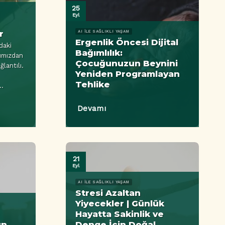
25
Eyl
z
r
AI ILE SAĞLIKLI YAŞAM
Ergenlik Öncesi Dijital
daki
Bağımlılık:
ğımızdan
Çocuğunuzun Beynini
lantılı.
Yeniden Programlayan
Tehlike
..
Devamı
21
Eyl
AI ILE SAĞLIKLI YAŞAM
Stresi Azaltan
Yiyecekler | Günlük
e
Hayatta Sakinlik ve
un
Denge İçin Doğal