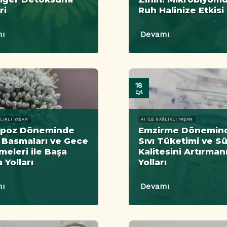
ri
Ruh Halinize Etkisi
ı
Devamı
18
Eyl
ĞLIKLI YAŞAM
AI ILE SAĞLIKLI YAŞAM
poz Döneminde
Emzirme Dönemin
 Basmaları ve Gece
Sıvı Tüketimi ve S
meleri ile Başa
Kalitesini Artırman
 Yolları
Yolları
ı
Devamı