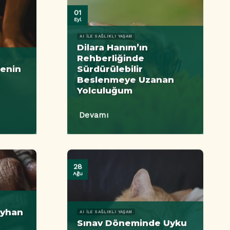
01
Eyl
AI ILE SAĞLIKLI YAŞAM
Dilara Hanım’ın
Rehberliğinde
menin
Sürdürülebilir
Beslenmeye Uzanan
Yolculuğum
Devamı
28
Ağu
Ayhan
AI ILE SAĞLIKLI YAŞAM
Sınav Döneminde Uyku