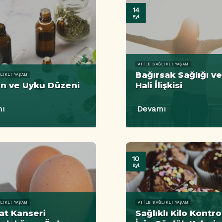
14
Eyl
AI ILE SAĞLIKLI YAŞAM
Bağırsak Sağlığı v
ĞLIKLI YAŞAM
n ve Uyku Düzeni
Hali İlişkisi
ı
Devamı
10
Eyl
ĞLIKLI YAŞAM
AI ILE SAĞLIKLI YAŞAM
at Kanseri
Sağlıklı Kilo Kontro