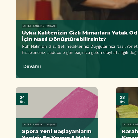
AI ILE SAĞLIKLI YAŞAM
Uyku Kalitenizin Gizli Mimarları: Yatak O
İçin Nasıl Dönüştürebilirsiniz?
Ruh Halinizin Gizli Şefi: Yedikleriniz Duygularınızı Nasıl Yöne
hissetmeniz, sadece o gün başınıza gelen olaylarla ilgili değil
Devamı
24
23
Eyl
Eyl
AI ILE SAĞLIKLI YAŞAM
AI ILE SA
Spora Yeni Başlayanların
Karah
Yaptığı En Yaygın 5 Hata
Kara