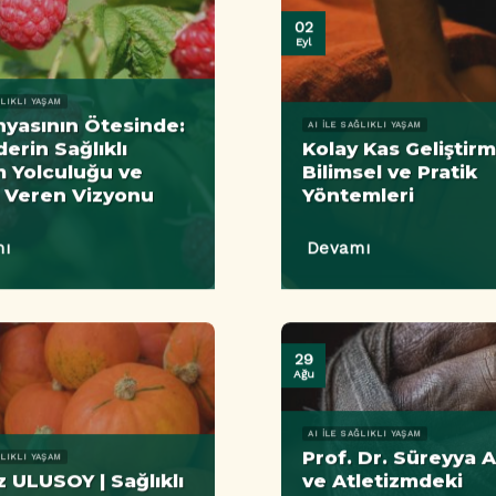
02
Eyl
ĞLIKLI YAŞAM
nyasının Ötesinde:
AI ILE SAĞLIKLI YAŞAM
derin Sağlıklı
Kolay Kas Geliştir
 Yolculuğu ve
Bilimsel ve Pratik
 Veren Vizyonu
Yöntemleri
ı
Devamı
29
Ağu
AI ILE SAĞLIKLI YAŞAM
Prof. Dr. Süreyya 
ĞLIKLI YAŞAM
z ULUSOY | Sağlıklı
ve Atletizmdeki