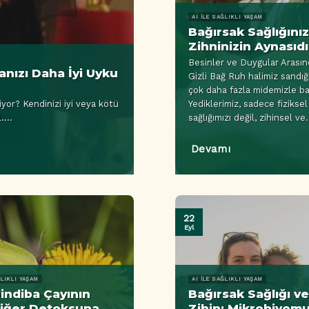
AI ILE SAĞLIKLI YAŞAM
Bağırsak Sağlığını
Zihninizin Aynasıdı
Besinler ve Duygular Arasın
danızı Daha İyi Uyku
Gizli Bağ Ruh halimiz sandı
çok daha fazla midemizle bağ
tiyor? Kendinizi iyi veya kötü
Yediklerimiz, sadece fiziksel
....
sağlığımızı değil, zihinsel ve.
Devamı
22
Eyl
ĞLIKLI YAŞAM
AI ILE SAĞLIKLI YAŞAM
indiba Çayının
Bağırsak Sağlığı v
ciğer Detoksuna
Zihin: Mikrobiyom