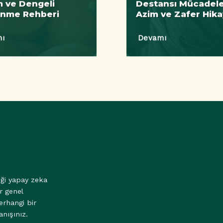
 ve Dengeli
Destansı Mücadeles
enme Rehberi
Azim ve Zafer Hika
ı
Devamı
eği yapay zeka
r genel
erhangi bir
anışınız.