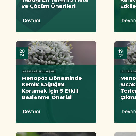
ve Çözüm Önerileri
Etkile
Devamı
Devam
20
19
Eyl
Eyl
AI ILE SAĞLIKLI YAŞAM
AI ILE SA
Menopoz Döneminde
Meno
Kemik Sağlığını
Sıcak
Korumak İçin 5 Etkili
Terle
Beslenme Önerisi
Çıkma
Devamı
Devam