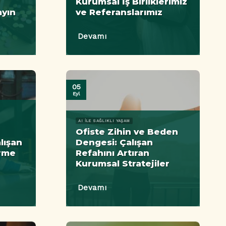
Kurumsal İş Birliklerimiz
ayın
ve Referanslarımız
Devamı
05
Eyl
AI ILE SAĞLIKLI YAŞAM
Ofiste Zihin ve Beden
lışan
Dengesi: Çalışan
irme
Refahını Artıran
Kurumsal Stratejiler
Devamı