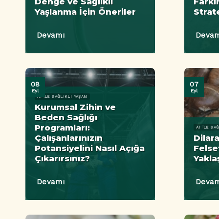
Denge ve Sağlıklı
Farkı
Yaşlanma İçin Öneriler
Strate
Devamı
Devam
08
07
Eyl
Eyl
AI ILE SAĞLIKLI YAŞAM
Kurumsal Zihin ve
Beden Sağlığı
Programları:
AI ILE SA
Çalışanlarınızın
Dilar
Potansiyelini Nasıl Açığa
Felse
Çıkarırsınız?
Yakla
Devamı
Devam