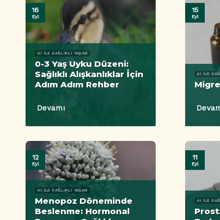
16
15
Eyl
Eyl
AI ILE SAĞLIKLI YAŞAM
0-3 Yaş Uyku Düzeni:
Sağlıklı Alışkanlıklar İçin
AI ILE SA
Adım Adım Rehber
Migre
Devamı
Devam
12
11
Eyl
Eyl
AI ILE SAĞLIKLI YAŞAM
Menopoz Döneminde
AI ILE SA
Beslenme: Hormonal
Prost