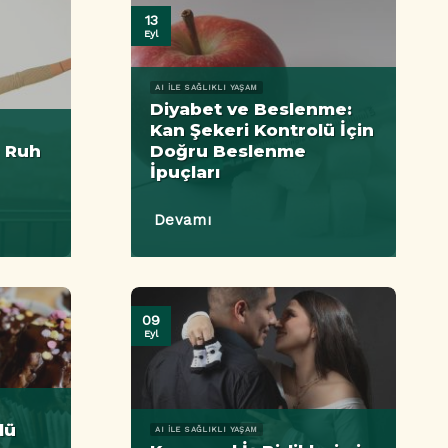
13
Eyl
AI ILE SAĞLIKLI YAŞAM
Diyabet ve Beslenme:
Kan Şekeri Kontrolü İçin
e Ruh
Doğru Beslenme
İpuçları
Devamı
09
Eyl
lü
AI ILE SAĞLIKLI YAŞAM