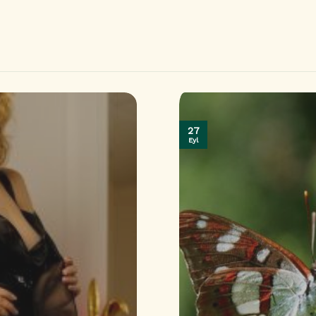
27
Eyl