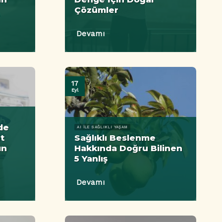
Çözümler
Devamı
17
Eyl
de
AI ILE SAĞLIKLI YAŞAM
üt
Sağlıklı Beslenme
ın
Hakkında Doğru Bilinen
5 Yanlış
Devamı