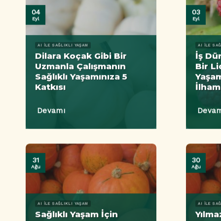
04
03
Eyl
Eyl
AI ILE SAĞLIKLI YAŞAM
AI ILE SA
Dilara Koçak Gibi Bir
İş Dü
Uzmanla Çalışmanın
Bir Li
Sağlıklı Yaşamınıza 5
Yaşam
Katkısı
İlham
Devamı
Devam
31
30
Ağu
Ağu
AI ILE SAĞLIKLI YAŞAM
AI ILE SA
Sağlıklı Yaşam İçin
Yılma