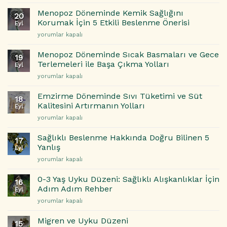
Azaltan
Halinize
Yiyecekler
Etkisi
Menopoz Döneminde Kemik Sağlığını
20
|
için
Korumak İçin 5 Etkili Beslenme Önerisi
Eyl
Günlük
Menopoz
yorumlar kapalı
Hayatta
Döneminde
Sakinlik
Kemik
ve
Menopoz Döneminde Sıcak Basmaları ve Gece
19
Sağlığını
Denge
Terlemeleri ile Başa Çıkma Yolları
Eyl
Korumak
İçin
Menopoz
yorumlar kapalı
İçin
Doğal
Döneminde
5
Çözümler
Sıcak
Etkili
Emzirme Döneminde Sıvı Tüketimi ve Süt
için
18
Basmaları
Beslenme
Kalitesini Artırmanın Yolları
Eyl
ve
Önerisi
Emzirme
yorumlar kapalı
Gece
için
Döneminde
Terlemeleri
Sıvı
ile
Sağlıklı Beslenme Hakkında Doğru Bilinen 5
17
Tüketimi
Başa
Yanlış
Eyl
ve
Çıkma
Sağlıklı
yorumlar kapalı
Süt
Yolları
Beslenme
Kalitesini
için
Hakkında
Artırmanın
0-3 Yaş Uyku Düzeni: Sağlıklı Alışkanlıklar İçin
16
Doğru
Yolları
Adım Adım Rehber
Eyl
Bilinen
için
0-
yorumlar kapalı
5
3
Yanlış
Yaş
için
Migren ve Uyku Düzeni
15
Uyku