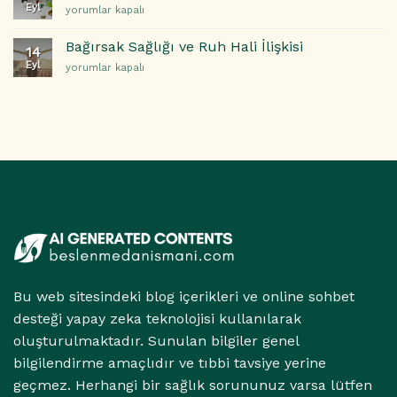
Eyl
Migren
yorumlar kapalı
Düzeni:
ve
Sağlıklı
Uyku
Alışkanlıklar
Bağırsak Sağlığı ve Ruh Hali İlişkisi
14
Düzeni
İçin
Eyl
Bağırsak
yorumlar kapalı
için
Adım
Sağlığı
Adım
ve
Rehber
Ruh
için
Hali
İlişkisi
için
Bu web sitesindeki blog içerikleri ve online sohbet
desteği yapay zeka teknolojisi kullanılarak
oluşturulmaktadır. Sunulan bilgiler genel
bilgilendirme amaçlıdır ve tıbbi tavsiye yerine
geçmez. Herhangi bir sağlık sorununuz varsa lütfen