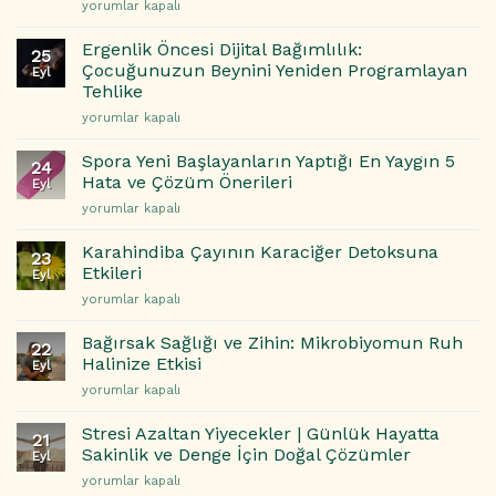
Uyku
yorumlar kapalı
İçin
Kalitesini
Nasıl
Artıran
Ergenlik Öncesi Dijital Bağımlılık:
Dönüştürebilirsiniz?
25
ve
Çocuğunuzun Beynini Yeniden Programlayan
için
Eyl
Sabah
Tehlike
Yorgunluğunu
Ergenlik
Önleyen
yorumlar kapalı
Öncesi
Beslenme
Dijital
Önerileri
Spora Yeni Başlayanların Yaptığı En Yaygın 5
24
Bağımlılık:
için
Hata ve Çözüm Önerileri
Eyl
Çocuğunuzun
Spora
yorumlar kapalı
Beynini
Yeni
Yeniden
Başlayanların
Programlayan
Karahindiba Çayının Karaciğer Detoksuna
23
Yaptığı
Tehlike
Etkileri
Eyl
En
için
Karahindiba
yorumlar kapalı
Yaygın
Çayının
5
Karaciğer
Hata
Bağırsak Sağlığı ve Zihin: Mikrobiyomun Ruh
22
Detoksuna
ve
Halinize Etkisi
Eyl
Etkileri
Çözüm
Bağırsak
yorumlar kapalı
için
Önerileri
Sağlığı
için
ve
Stresi Azaltan Yiyecekler | Günlük Hayatta
21
Zihin:
Sakinlik ve Denge İçin Doğal Çözümler
Eyl
Mikrobiyomun
Stresi
yorumlar kapalı
Ruh