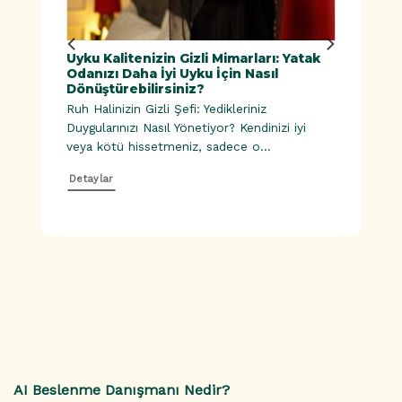
ük
Uyku Kalitenizin Gizli Mimarları: Yatak
Doğal
Odanızı Daha İyi Uyku İçin Nasıl
Dönüştürebilirsiniz?
Ruh Halinizin Gizli Şefi: Yedikleriniz
esinler |
Duygularınızı Nasıl Yönetiyor? Kendinizi iyi
veya kötü hissetmeniz, sadece o...
Detaylar
AI Beslenme Danışmanı Nedir?