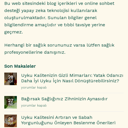
Bu web sitesindeki blog içerikleri ve online sohbet
desteği yapay zeka teknolojisi kullanılarak
oluşturulmaktadır. Sunulan bilgiler genel
bilgilendirme amaçlıdır ve tıbbi tavsiye yerine
geçmez.
Herhangi bir sağlık sorununuz varsa lütfen sağlık
profesyonellerine danışınız.
Son Makaleler
Uyku Kalitenizin Gizli Mimarları: Yatak Odanızı
28
Daha İyi Uyku İçin Nasıl Dönüştürebilirsiniz?
Eyl
Uyku
yorumlar kapalı
Kalitenizin
Gizli
Bağırsak Sağlığınız Zihninizin Aynasıdır
27
Mimarları:
Eyl
Bağırsak
yorumlar kapalı
Yatak
Sağlığınız
Odanızı
Zihninizin
Daha
Uyku Kalitesini Artıran ve Sabah
26
Aynasıdır
İyi
Yorgunluğunu Önleyen Beslenme Önerileri
Eyl
için
Uyku