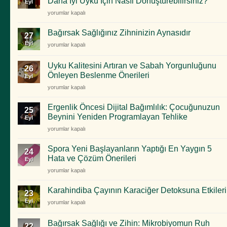
Daha İyi Uyku İçin Nasıl Dönüştürebilirsiniz?
Eyl
Uyku
yorumlar kapalı
Kalitenizin
Gizli
Bağırsak Sağlığınız Zihninizin Aynasıdır
27
Mimarları:
Eyl
Bağırsak
yorumlar kapalı
Yatak
Sağlığınız
Odanızı
Zihninizin
Daha
Uyku Kalitesini Artıran ve Sabah Yorgunluğunu
26
Aynasıdır
İyi
Önleyen Beslenme Önerileri
Eyl
için
Uyku
Uyku
yorumlar kapalı
İçin
Kalitesini
Nasıl
Artıran
Ergenlik Öncesi Dijital Bağımlılık: Çocuğunuzun
Dönüştürebilirsiniz?
25
ve
için
Beynini Yeniden Programlayan Tehlike
Eyl
Sabah
Ergenlik
yorumlar kapalı
Yorgunluğunu
Öncesi
Önleyen
Dijital
Beslenme
Spora Yeni Başlayanların Yaptığı En Yaygın 5
24
Bağımlılık:
Önerileri
Hata ve Çözüm Önerileri
Eyl
Çocuğunuzun
için
Spora
yorumlar kapalı
Beynini
Yeni
Yeniden
Başlayanların
Programlayan
Karahindiba Çayının Karaciğer Detoksuna Etkileri
23
Yaptığı
Tehlike
Eyl
Karahindiba
yorumlar kapalı
En
için
Çayının
Yaygın
Karaciğer
5
Bağırsak Sağlığı ve Zihin: Mikrobiyomun Ruh
22