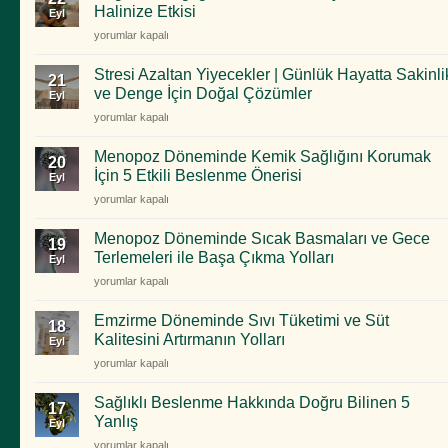
Detoksuna
Hata
Halinize Etkisi
Eyl
Etkileri
ve
Bağırsak
için
yorumlar kapalı
Çözüm
Sağlığı
Önerileri
ve
Stresi Azaltan Yiyecekler | Günlük Hayatta Sakinli
için
21
Zihin:
ve Denge İçin Doğal Çözümler
Eyl
Mikrobiyomun
Stresi
yorumlar kapalı
Ruh
Azaltan
Halinize
Yiyecekler
Etkisi
Menopoz Döneminde Kemik Sağlığını Korumak
20
|
için
İçin 5 Etkili Beslenme Önerisi
Eyl
Günlük
Menopoz
yorumlar kapalı
Hayatta
Döneminde
Sakinlik
Kemik
ve
Menopoz Döneminde Sıcak Basmaları ve Gece
19
Sağlığını
Denge
Terlemeleri ile Başa Çıkma Yolları
Eyl
Korumak
İçin
Menopoz
yorumlar kapalı
İçin
Doğal
Döneminde
5
Çözümler
Sıcak
Etkili
Emzirme Döneminde Sıvı Tüketimi ve Süt
için
18
Basmaları
Beslenme
Kalitesini Artırmanın Yolları
Eyl
ve
Önerisi
Emzirme
yorumlar kapalı
Gece
için
Döneminde
Terlemeleri
Sıvı
ile
Sağlıklı Beslenme Hakkında Doğru Bilinen 5
17
Tüketimi
Başa
Yanlış
Eyl
ve
Çıkma
Sağlıklı
yorumlar kapalı
Süt