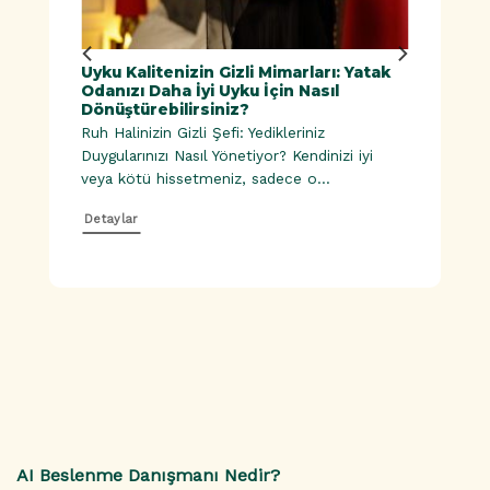
ük
Uyku Kalitenizin Gizli Mimarları: Yatak
Doğal
Odanızı Daha İyi Uyku İçin Nasıl
Dönüştürebilirsiniz?
Ruh Halinizin Gizli Şefi: Yedikleriniz
esinler |
Duygularınızı Nasıl Yönetiyor? Kendinizi iyi
veya kötü hissetmeniz, sadece o...
Detaylar
AI Beslenme Danışmanı Nedir?