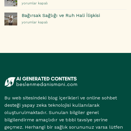
Eyl
Migren
yorumlar kapalı
Düzeni:
ve
Sağlıklı
Uyku
Alışkanlıklar
Bağırsak Sağlığı ve Ruh Hali İlişkisi
14
Düzeni
İçin
Eyl
Bağırsak
yorumlar kapalı
için
Adım
Sağlığı
Adım
ve
Rehber
Ruh
için
Hali
İlişkisi
için
Bu web sitesindeki blog içerikleri ve online sohbet
desteği yapay zeka teknolojisi kullanılarak
oluşturulmaktadır. Sunulan bilgiler genel
bilgilendirme amaçlıdır ve tıbbi tavsiye yerine
geçmez. Herhangi bir sağlık sorununuz varsa lütfen