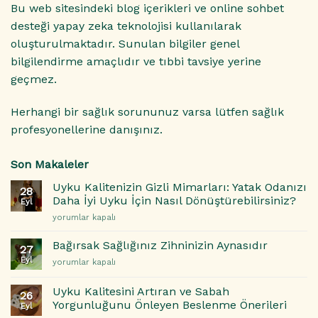
Bu web sitesindeki blog içerikleri ve online sohbet
desteği yapay zeka teknolojisi kullanılarak
oluşturulmaktadır. Sunulan bilgiler genel
bilgilendirme amaçlıdır ve tıbbi tavsiye yerine
geçmez.
Herhangi bir sağlık sorununuz varsa lütfen sağlık
profesyonellerine danışınız.
Son Makaleler
Uyku Kalitenizin Gizli Mimarları: Yatak Odanızı
28
Daha İyi Uyku İçin Nasıl Dönüştürebilirsiniz?
Eyl
Uyku
yorumlar kapalı
Kalitenizin
Gizli
Bağırsak Sağlığınız Zihninizin Aynasıdır
27
Mimarları:
Eyl
Bağırsak
yorumlar kapalı
Yatak
Sağlığınız
Odanızı
Zihninizin
Daha
Uyku Kalitesini Artıran ve Sabah
26
Aynasıdır
İyi
Yorgunluğunu Önleyen Beslenme Önerileri
Eyl
için
Uyku