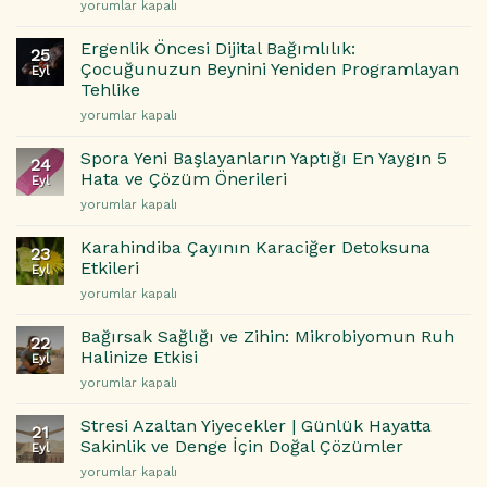
Uyku
yorumlar kapalı
İçin
Kalitesini
Nasıl
Artıran
Ergenlik Öncesi Dijital Bağımlılık:
Dönüştürebilirsiniz?
25
ve
Çocuğunuzun Beynini Yeniden Programlayan
için
Eyl
Sabah
Tehlike
Yorgunluğunu
Ergenlik
Önleyen
yorumlar kapalı
Öncesi
Beslenme
Dijital
Önerileri
Spora Yeni Başlayanların Yaptığı En Yaygın 5
24
Bağımlılık:
için
Hata ve Çözüm Önerileri
Eyl
Çocuğunuzun
Spora
yorumlar kapalı
Beynini
Yeni
Yeniden
Başlayanların
Programlayan
Karahindiba Çayının Karaciğer Detoksuna
23
Yaptığı
Tehlike
Etkileri
Eyl
En
için
Karahindiba
yorumlar kapalı
Yaygın
Çayının
5
Karaciğer
Hata
Bağırsak Sağlığı ve Zihin: Mikrobiyomun Ruh
22
Detoksuna
ve
Halinize Etkisi
Eyl
Etkileri
Çözüm
Bağırsak
yorumlar kapalı
için
Önerileri
Sağlığı
için
ve
Stresi Azaltan Yiyecekler | Günlük Hayatta
21
Zihin:
Sakinlik ve Denge İçin Doğal Çözümler
Eyl
Mikrobiyomun
Stresi
yorumlar kapalı
Ruh