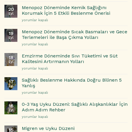
Azaltan
Halinize
Yiyecekler
Etkisi
Menopoz Döneminde Kemik Sağlığını
20
|
için
Korumak İçin 5 Etkili Beslenme Önerisi
Eyl
Günlük
Menopoz
yorumlar kapalı
Hayatta
Döneminde
Sakinlik
Kemik
ve
Menopoz Döneminde Sıcak Basmaları ve Gece
19
Sağlığını
Denge
Terlemeleri ile Başa Çıkma Yolları
Eyl
Korumak
İçin
Menopoz
yorumlar kapalı
İçin
Doğal
Döneminde
5
Çözümler
Sıcak
Etkili
Emzirme Döneminde Sıvı Tüketimi ve Süt
için
18
Basmaları
Beslenme
Kalitesini Artırmanın Yolları
Eyl
ve
Önerisi
Emzirme
yorumlar kapalı
Gece
için
Döneminde
Terlemeleri
Sıvı
ile
Sağlıklı Beslenme Hakkında Doğru Bilinen 5
17
Tüketimi
Başa
Yanlış
Eyl
ve
Çıkma
Sağlıklı
yorumlar kapalı
Süt
Yolları
Beslenme
Kalitesini
için
Hakkında
Artırmanın
0-3 Yaş Uyku Düzeni: Sağlıklı Alışkanlıklar İçin
16
Doğru
Yolları
Adım Adım Rehber
Eyl
Bilinen
için
0-
yorumlar kapalı
5
3
Yanlış
Yaş
için
Migren ve Uyku Düzeni
15
Uyku