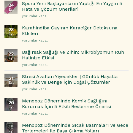
Dijital
Önerileri
Spora Yeni Başlayanların Yaptığı En Yaygın 5
24
Bağımlılık:
için
Hata ve Çözüm Önerileri
Eyl
Çocuğunuzun
Spora
yorumlar kapalı
Beynini
Yeni
Yeniden
Başlayanların
Programlayan
Karahindiba Çayının Karaciğer Detoksuna
23
Yaptığı
Tehlike
Etkileri
Eyl
En
için
Karahindiba
yorumlar kapalı
Yaygın
Çayının
5
Karaciğer
Hata
Bağırsak Sağlığı ve Zihin: Mikrobiyomun Ruh
22
Detoksuna
ve
Halinize Etkisi
Eyl
Etkileri
Çözüm
Bağırsak
yorumlar kapalı
için
Önerileri
Sağlığı
için
ve
Stresi Azaltan Yiyecekler | Günlük Hayatta
21
Zihin:
Sakinlik ve Denge İçin Doğal Çözümler
Eyl
Mikrobiyomun
Stresi
yorumlar kapalı
Ruh
Azaltan
Halinize
Yiyecekler
Etkisi
Menopoz Döneminde Kemik Sağlığını
20
|
için
Korumak İçin 5 Etkili Beslenme Önerisi
Eyl
Günlük
Menopoz
yorumlar kapalı
Hayatta
Döneminde
Sakinlik
Kemik
ve
Menopoz Döneminde Sıcak Basmaları ve Gece
19
Sağlığını
Denge
Terlemeleri ile Başa Çıkma Yolları
Eyl