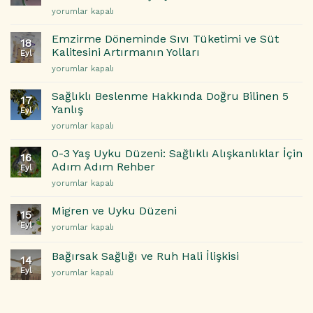
Korumak
İçin
Menopoz
yorumlar kapalı
İçin
Doğal
Döneminde
5
Çözümler
Sıcak
Etkili
Emzirme Döneminde Sıvı Tüketimi ve Süt
için
18
Basmaları
Beslenme
Kalitesini Artırmanın Yolları
Eyl
ve
Önerisi
Emzirme
yorumlar kapalı
Gece
için
Döneminde
Terlemeleri
Sıvı
ile
Sağlıklı Beslenme Hakkında Doğru Bilinen 5
17
Tüketimi
Başa
Yanlış
Eyl
ve
Çıkma
Sağlıklı
yorumlar kapalı
Süt
Yolları
Beslenme
Kalitesini
için
Hakkında
Artırmanın
0-3 Yaş Uyku Düzeni: Sağlıklı Alışkanlıklar İçin
16
Doğru
Yolları
Adım Adım Rehber
Eyl
Bilinen
için
0-
yorumlar kapalı
5
3
Yanlış
Yaş
için
Migren ve Uyku Düzeni
15
Uyku
Eyl
Migren
yorumlar kapalı
Düzeni:
ve
Sağlıklı
Uyku
Alışkanlıklar
Bağırsak Sağlığı ve Ruh Hali İlişkisi
14
Düzeni
İçin
Eyl
Bağırsak
yorumlar kapalı
için
Adım
Sağlığı
Adım
ve
Rehber
Ruh