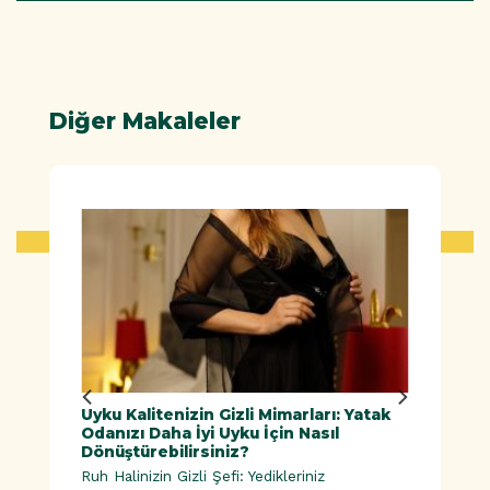
Diğer Makaleler
ük
Uyku Kalitenizin Gizli Mimarları: Yatak
Doğal
Odanızı Daha İyi Uyku İçin Nasıl
Dönüştürebilirsiniz?
Ruh Halinizin Gizli Şefi: Yedikleriniz