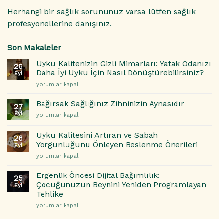
Herhangi bir sağlık sorununuz varsa lütfen sağlık
profesyonellerine danışınız.
Son Makaleler
Uyku Kalitenizin Gizli Mimarları: Yatak Odanızı
28
Daha İyi Uyku İçin Nasıl Dönüştürebilirsiniz?
Eyl
Uyku
yorumlar kapalı
Kalitenizin
Gizli
Bağırsak Sağlığınız Zihninizin Aynasıdır
27
Mimarları:
Eyl
Bağırsak
yorumlar kapalı
Yatak
Sağlığınız
Odanızı
Zihninizin
Daha
Uyku Kalitesini Artıran ve Sabah
26
Aynasıdır
İyi
Yorgunluğunu Önleyen Beslenme Önerileri
Eyl
için
Uyku
Uyku
yorumlar kapalı
İçin
Kalitesini
Nasıl
Artıran
Ergenlik Öncesi Dijital Bağımlılık:
Dönüştürebilirsiniz?
25
ve
Çocuğunuzun Beynini Yeniden Programlayan
için
Eyl
Sabah
Tehlike
Yorgunluğunu
Ergenlik
Önleyen
yorumlar kapalı
Öncesi
Beslenme