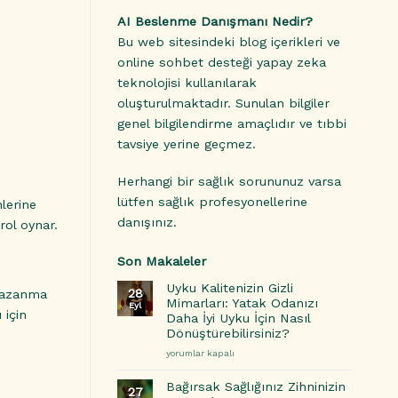
AI Beslenme Danışmanı Nedir?
Bu web sitesindeki blog içerikleri ve
online sohbet desteği yapay zeka
teknolojisi kullanılarak
oluşturulmaktadır. Sunulan bilgiler
genel bilgilendirme amaçlıdır ve tıbbi
tavsiye yerine geçmez.
Herhangi bir sağlık sorununuz varsa
lütfen sağlık profesyonellerine
lerine
danışınız.
rol oynar.
Son Makaleler
Uyku Kalitenizin Gizli
28
 kazanma
Mimarları: Yatak Odanızı
Eyl
 için
Daha İyi Uyku İçin Nasıl
Dönüştürebilirsiniz?
Uyku
yorumlar kapalı
Kalitenizin
Gizli
Bağırsak Sağlığınız Zihninizin
27
Mimarları: