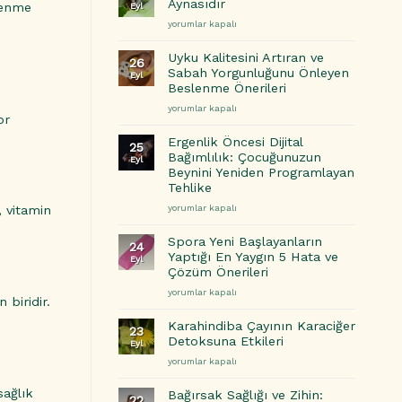
Aynasıdır
slenme
Eyl
Yatak
Bağırsak
yorumlar kapalı
Odanızı
Sağlığınız
Daha
Zihninizin
İyi
Uyku Kalitesini Artıran ve
26
Aynasıdır
Uyku
Sabah Yorgunluğunu Önleyen
Eyl
için
İçin
Beslenme Önerileri
Nasıl
Uyku
yorumlar kapalı
Dönüştürebilirsiniz?
or
Kalitesini
için
Artıran
Ergenlik Öncesi Dijital
25
ve
Bağımlılık: Çocuğunuzun
Eyl
Sabah
Beynini Yeniden Programlayan
Yorgunluğunu
Tehlike
Önleyen
Ergenlik
Beslenme
yorumlar kapalı
, vitamin
Öncesi
Önerileri
Dijital
için
Spora Yeni Başlayanların
24
Bağımlılık:
Yaptığı En Yaygın 5 Hata ve
Eyl
Çocuğunuzun
Çözüm Önerileri
Beynini
Spora
yorumlar kapalı
Yeniden
 biridir.
Yeni
Programlayan
Başlayanların
Tehlike
Karahindiba Çayının Karaciğer
23
Yaptığı
için
Detoksuna Etkileri
Eyl
En
Karahindiba
yorumlar kapalı
Yaygın
Çayının
5
Karaciğer
sağlık
Hata
Bağırsak Sağlığı ve Zihin:
22