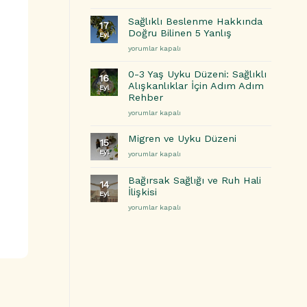
Döneminde
ile
Sıvı
Başa
Sağlıklı Beslenme Hakkında
17
Tüketimi
Çıkma
Doğru Bilinen 5 Yanlış
Eyl
ve
Yolları
Sağlıklı
yorumlar kapalı
Süt
için
Beslenme
Kalitesini
Hakkında
Artırmanın
0-3 Yaş Uyku Düzeni: Sağlıklı
16
Doğru
genlik Öncesi Dijital
Yolları
Alışkanlıklar İçin Adım Adım
Eyl
Bilinen
için
ğımlılık: Çocuğunuzun
Rehber
5
ynini Yeniden
0-
yorumlar kapalı
Yanlış
ogramlayan Tehlike
3
için
Yaş
cukluk Çağı Obezitesi:
Migren ve Uyku Düzeni
15
Uyku
eceğinizi Şekillendiren Kritik
Eyl
Migren
yorumlar kapalı
Düzeni:
nem Küresel bir sağlık sorunu
ve
Sağlıklı
Uyku
ine gelen çocukluk çağı...
Alışkanlıklar
Bağırsak Sağlığı ve Ruh Hali
14
Düzeni
İçin
İlişkisi
Eyl
için
Adım
taylar
Bağırsak
yorumlar kapalı
Adım
Sağlığı
Rehber
ve
için
Ruh
Hali
İlişkisi
için