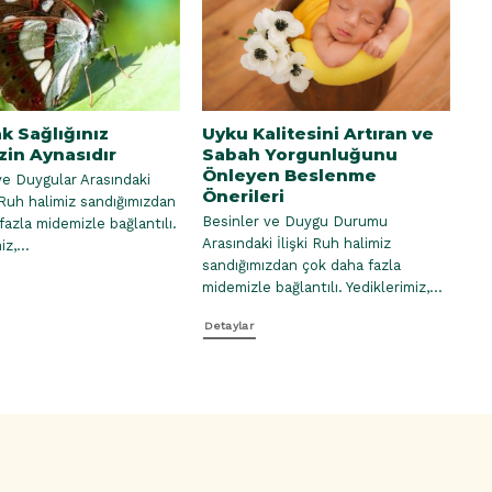
k Sağlığınız
Uyku Kalitesini Artıran ve
Er
zin Aynasıdır
Sabah Yorgunluğunu
Ba
Önleyen Beslenme
Be
ve Duygular Arasındaki
Önerileri
Pr
 Ruh halimiz sandığımızdan
Besinler ve Duygu Durumu
Ço
fazla midemizle bağlantılı.
Arasındaki İlişki Ruh halimiz
Gel
z,...
sandığımızdan çok daha fazla
Dö
midemizle bağlantılı. Yediklerimiz,...
hal
Detaylar
De