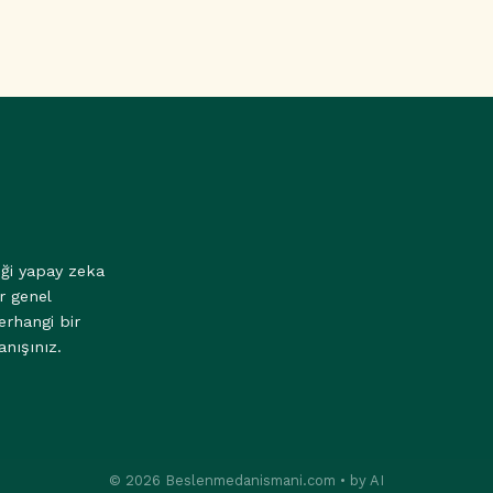
eği yapay zeka
r genel
erhangi bir
anışınız.
© 2026 Beslenmedanismani.com • by AI