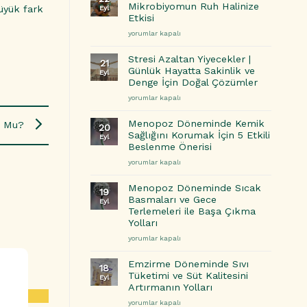
Detoksuna
ve
Mikrobiyomun Ruh Halinize
büyük fark
Eyl
Etkileri
Çözüm
Etkisi
için
Önerileri
Bağırsak
yorumlar kapalı
için
Sağlığı
ve
Stresi Azaltan Yiyecekler |
21
Zihin:
Günlük Hayatta Sakinlik ve
Eyl
Mikrobiyomun
Denge İçin Doğal Çözümler
Ruh
Stresi
yorumlar kapalı
Halinize
Azaltan
Etkisi
Yiyecekler
için
Menopoz Döneminde Kemik
ur Mu?
20
|
Sağlığını Korumak İçin 5 Etkili
Eyl
Günlük
Beslenme Önerisi
Hayatta
Menopoz
yorumlar kapalı
Sakinlik
Döneminde
ve
Kemik
Denge
Menopoz Döneminde Sıcak
19
Sağlığını
İçin
Basmaları ve Gece
Eyl
Korumak
Doğal
Terlemeleri ile Başa Çıkma
İçin
Çözümler
Yolları
5
için
Menopoz
Etkili
yorumlar kapalı
Döneminde
Beslenme
Sıcak
Önerisi
Emzirme Döneminde Sıvı
18
Basmaları
için
Tüketimi ve Süt Kalitesini
Eyl
ve
Artırmanın Yolları
Gece
Emzirme
yorumlar kapalı
Terlemeleri