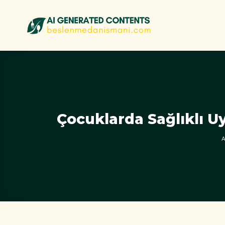
İçeriğe
atla
Çocuklarda Sağlıklı U