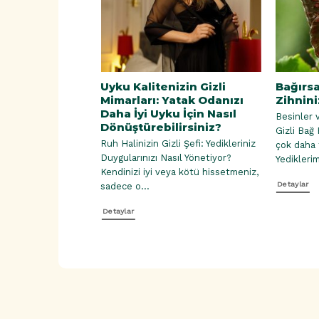
an Yiyecekler |
Uyku Kalitenizin Gizli
Bağırsa
ta Sakinlik ve
Mimarları: Yatak Odanızı
Zihnini
Doğal
Daha İyi Uyku İçin Nasıl
Besinler 
Dönüştürebilirsiniz?
Gizli Bağ
esinler | Ruh
Ruh Halinizin Gizli Şefi: Yedikleriniz
çok daha 
ren Lezzetler
Duygularınızı Nasıl Yönetiyor?
Yediklerimi
esinler | Ruh
Kendinizi iyi veya kötü hissetmeniz,
Detaylar
n...
sadece o...
Detaylar