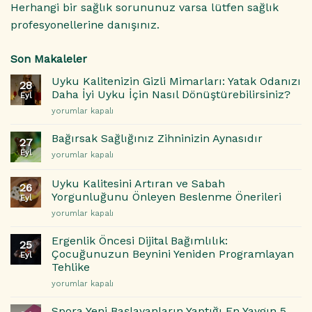
Herhangi bir sağlık sorununuz varsa lütfen sağlık
profesyonellerine danışınız.
Son Makaleler
Uyku Kalitenizin Gizli Mimarları: Yatak Odanızı
28
Daha İyi Uyku İçin Nasıl Dönüştürebilirsiniz?
Eyl
Uyku
yorumlar kapalı
Kalitenizin
Gizli
Bağırsak Sağlığınız Zihninizin Aynasıdır
27
Mimarları:
Eyl
Bağırsak
yorumlar kapalı
Yatak
Sağlığınız
Odanızı
Zihninizin
Daha
Uyku Kalitesini Artıran ve Sabah
26
Aynasıdır
İyi
Yorgunluğunu Önleyen Beslenme Önerileri
Eyl
için
Uyku
Uyku
yorumlar kapalı
İçin
Kalitesini
Nasıl
Artıran
Ergenlik Öncesi Dijital Bağımlılık:
Dönüştürebilirsiniz?
25
ve
Çocuğunuzun Beynini Yeniden Programlayan
için
Eyl
Sabah
Tehlike
Yorgunluğunu
Ergenlik
Önleyen
yorumlar kapalı
Öncesi
Beslenme
Dijital
Önerileri
Spora Yeni Başlayanların Yaptığı En Yaygın 5