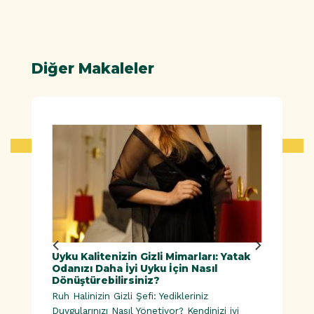
Diğer Makaleler
ük
Uyku Kalitenizin Gizli Mimarları: Yatak
Doğal
Odanızı Daha İyi Uyku İçin Nasıl
Dönüştürebilirsiniz?
Ruh Halinizin Gizli Şefi: Yedikleriniz
esinler |
Duygularınızı Nasıl Yönetiyor? Kendinizi iyi