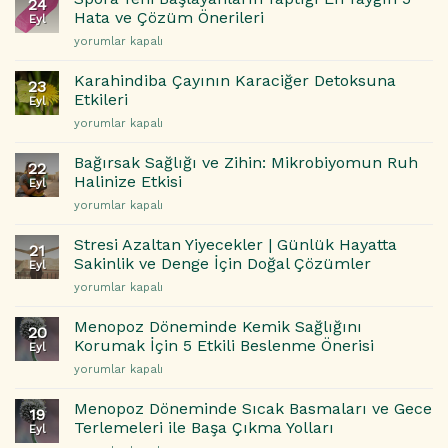
24
Bağımlılık:
için
Hata ve Çözüm Önerileri
Eyl
Çocuğunuzun
Spora
yorumlar kapalı
Beynini
Yeni
Yeniden
Başlayanların
Programlayan
Karahindiba Çayının Karaciğer Detoksuna
23
Yaptığı
Tehlike
Etkileri
Eyl
En
için
Karahindiba
yorumlar kapalı
Yaygın
Çayının
5
Karaciğer
Hata
Bağırsak Sağlığı ve Zihin: Mikrobiyomun Ruh
22
Detoksuna
ve
Halinize Etkisi
Eyl
Etkileri
Çözüm
Bağırsak
yorumlar kapalı
için
Önerileri
Sağlığı
için
ve
Stresi Azaltan Yiyecekler | Günlük Hayatta
21
Zihin:
Sakinlik ve Denge İçin Doğal Çözümler
Eyl
Mikrobiyomun
Stresi
yorumlar kapalı
Ruh
Azaltan
Halinize
Yiyecekler
Etkisi
Menopoz Döneminde Kemik Sağlığını
20
|
için
Korumak İçin 5 Etkili Beslenme Önerisi
Eyl
Günlük
Menopoz
yorumlar kapalı
Hayatta
Döneminde
Sakinlik
Kemik
ve
Menopoz Döneminde Sıcak Basmaları ve Gece
19
Sağlığını
Denge
Terlemeleri ile Başa Çıkma Yolları
Eyl
Korumak
İçin