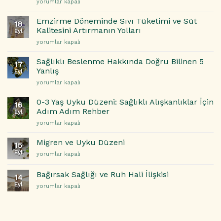
Menopoz
yorumlar kapalı
İçin
Doğal
Döneminde
5
Çözümler
Sıcak
Etkili
Emzirme Döneminde Sıvı Tüketimi ve Süt
için
18
Basmaları
Beslenme
Kalitesini Artırmanın Yolları
Eyl
ve
Önerisi
Emzirme
yorumlar kapalı
Gece
için
Döneminde
Terlemeleri
Sıvı
ile
Sağlıklı Beslenme Hakkında Doğru Bilinen 5
17
Tüketimi
Başa
Yanlış
Eyl
ve
Çıkma
Sağlıklı
yorumlar kapalı
Süt
Yolları
Beslenme
Kalitesini
için
Hakkında
Artırmanın
0-3 Yaş Uyku Düzeni: Sağlıklı Alışkanlıklar İçin
16
Doğru
Yolları
Adım Adım Rehber
Eyl
Bilinen
için
0-
yorumlar kapalı
5
3
Yanlış
Yaş
için
Migren ve Uyku Düzeni
15
Uyku
Eyl
Migren
yorumlar kapalı
Düzeni:
ve
Sağlıklı
Uyku
Alışkanlıklar
Bağırsak Sağlığı ve Ruh Hali İlişkisi
14
Düzeni
İçin
Eyl
Bağırsak
yorumlar kapalı
için
Adım
Sağlığı
Adım
ve
Rehber
Ruh
için
Hali