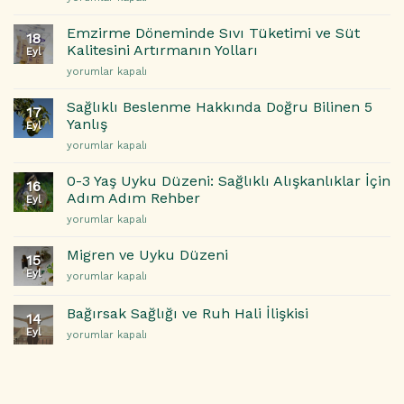
Doğal
Döneminde
5
Çözümler
Sıcak
Etkili
Emzirme Döneminde Sıvı Tüketimi ve Süt
için
18
Basmaları
Beslenme
Kalitesini Artırmanın Yolları
Eyl
ve
Önerisi
Emzirme
yorumlar kapalı
Gece
için
Döneminde
Terlemeleri
Sıvı
ile
Sağlıklı Beslenme Hakkında Doğru Bilinen 5
17
Tüketimi
Başa
Yanlış
Eyl
ve
Çıkma
Sağlıklı
yorumlar kapalı
Süt
Yolları
Beslenme
Kalitesini
için
Hakkında
Artırmanın
0-3 Yaş Uyku Düzeni: Sağlıklı Alışkanlıklar İçin
16
Doğru
Yolları
Adım Adım Rehber
Eyl
Bilinen
için
0-
yorumlar kapalı
5
3
Yanlış
Yaş
için
Migren ve Uyku Düzeni
15
Uyku
Eyl
Migren
yorumlar kapalı
Düzeni:
ve
Sağlıklı
Uyku
Alışkanlıklar
Bağırsak Sağlığı ve Ruh Hali İlişkisi
14
Düzeni
İçin
Eyl
Bağırsak
yorumlar kapalı
için
Adım
Sağlığı
Adım
ve
Rehber
Ruh
için
Hali