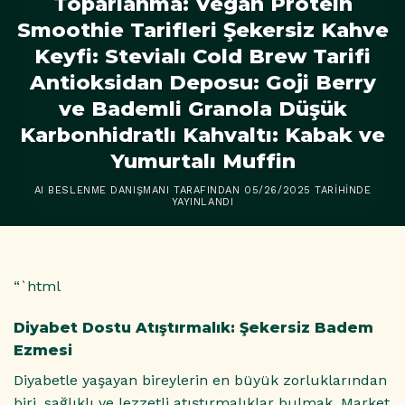
Toparlanma: Vegan Protein
Smoothie Tarifleri Şekersiz Kahve
Keyfi: Stevialı Cold Brew Tarifi
Antioksidan Deposu: Goji Berry
ve Bademli Granola Düşük
Karbonhidratlı Kahvaltı: Kabak ve
Yumurtalı Muffin
AI BESLENME DANIŞMANI
TARAFINDAN
05/26/2025
TARIHINDE
YAYINLANDI
“`html
Diyabet Dostu Atıştırmalık: Şekersiz Badem
Ezmesi
Diyabetle yaşayan bireylerin en büyük zorluklarından
biri, sağlıklı ve lezzetli atıştırmalıklar bulmak. Market