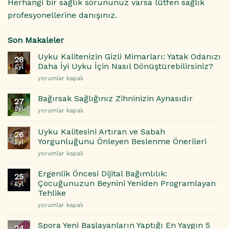
Herhangi bir sağlık sorununuz varsa lütfen sağlık
profesyonellerine danışınız.
Son Makaleler
Uyku Kalitenizin Gizli Mimarları: Yatak Odanızı
28
Daha İyi Uyku İçin Nasıl Dönüştürebilirsiniz?
Eyl
Uyku
yorumlar kapalı
Kalitenizin
Gizli
Bağırsak Sağlığınız Zihninizin Aynasıdır
27
Mimarları:
Eyl
Bağırsak
yorumlar kapalı
Yatak
Sağlığınız
Odanızı
Zihninizin
Daha
Uyku Kalitesini Artıran ve Sabah
26
Aynasıdır
İyi
Yorgunluğunu Önleyen Beslenme Önerileri
Eyl
için
Uyku
Uyku
yorumlar kapalı
İçin
Kalitesini
Nasıl
Artıran
Ergenlik Öncesi Dijital Bağımlılık:
Dönüştürebilirsiniz?
25
ve
Çocuğunuzun Beynini Yeniden Programlayan
için
Eyl
Sabah
Tehlike
Yorgunluğunu
Ergenlik
Önleyen
yorumlar kapalı
Öncesi
Beslenme
Dijital
Önerileri
Spora Yeni Başlayanların Yaptığı En Yaygın 5
24