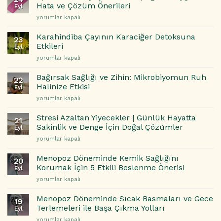
Bağımlılık:
için
Hata ve Çözüm Önerileri
Eyl
Çocuğunuzun
Spora
yorumlar kapalı
Beynini
Yeni
Yeniden
Başlayanların
Programlayan
Karahindiba Çayının Karaciğer Detoksuna
23
Yaptığı
Tehlike
Etkileri
Eyl
En
için
Karahindiba
yorumlar kapalı
Yaygın
Çayının
5
Karaciğer
Hata
Bağırsak Sağlığı ve Zihin: Mikrobiyomun Ruh
22
Detoksuna
ve
Halinize Etkisi
Eyl
Etkileri
Çözüm
Bağırsak
yorumlar kapalı
için
Önerileri
Sağlığı
için
ve
Stresi Azaltan Yiyecekler | Günlük Hayatta
21
Zihin:
Sakinlik ve Denge İçin Doğal Çözümler
Eyl
Mikrobiyomun
Stresi
yorumlar kapalı
Ruh
Azaltan
Halinize
Yiyecekler
Etkisi
Menopoz Döneminde Kemik Sağlığını
20
|
için
Korumak İçin 5 Etkili Beslenme Önerisi
Eyl
Günlük
Menopoz
yorumlar kapalı
Hayatta
Döneminde
Sakinlik
Kemik
ve
Menopoz Döneminde Sıcak Basmaları ve Gece
19
Sağlığını
Denge
Terlemeleri ile Başa Çıkma Yolları
Eyl
Korumak
İçin
Menopoz
yorumlar kapalı
İçin