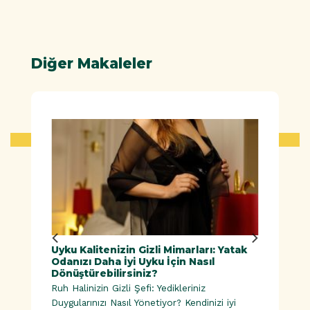
Diğer Makaleler
ük
Uyku Kalitenizin Gizli Mimarları: Yatak
Doğal
Odanızı Daha İyi Uyku İçin Nasıl
Dönüştürebilirsiniz?
Ruh Halinizin Gizli Şefi: Yedikleriniz
esinler |
Duygularınızı Nasıl Yönetiyor? Kendinizi iyi