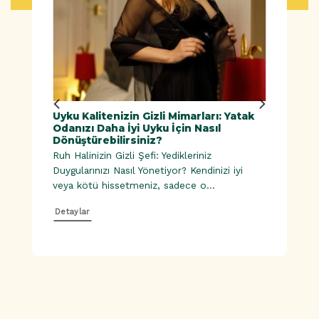
ük
Uyku Kalitenizin Gizli Mimarları: Yatak
Doğal
Odanızı Daha İyi Uyku İçin Nasıl
Dönüştürebilirsiniz?
Ruh Halinizin Gizli Şefi: Yedikleriniz
esinler |
Duygularınızı Nasıl Yönetiyor? Kendinizi iyi
veya kötü hissetmeniz, sadece o...
Detaylar