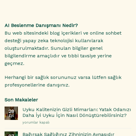
AI Beslenme Danışmanı Nedir?
Bu web sitesindeki blog içerikleri ve online sohbet
desteği yapay zeka teknolojisi kullanılarak
oluşturulmaktadır. Sunulan bilgiler genel
bilgilendirme amaçlıdır ve tıbbi tavsiye yerine
geçmez.
Herhangi bir sağlık sorununuz varsa lütfen sağlık
profesyonellerine danışınız.
Son Makaleler
Uyku Kalitenizin Gizli Mimarları: Yatak Odanızı
28
Daha İyi Uyku İçin Nasıl Dönüştürebilirsiniz?
Eyl
Uyku
yorumlar kapalı
Kalitenizin
Gizli
Bağırsak Sağlığınız Zihninizin Aynasıdır