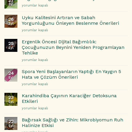
27
Mimarları:
Eyl
Bağırsak
yorumlar kapalı
Yatak
Sağlığınız
Odanızı
Zihninizin
Daha
Uyku Kalitesini Artıran ve Sabah
26
Aynasıdır
İyi
Yorgunluğunu Önleyen Beslenme Önerileri
Eyl
için
Uyku
Uyku
yorumlar kapalı
İçin
Kalitesini
Nasıl
Artıran
Ergenlik Öncesi Dijital Bağımlılık:
Dönüştürebilirsiniz?
25
ve
Çocuğunuzun Beynini Yeniden Programlayan
için
Eyl
Sabah
Tehlike
Yorgunluğunu
Ergenlik
Önleyen
yorumlar kapalı
Öncesi
Beslenme
Dijital
Önerileri
Spora Yeni Başlayanların Yaptığı En Yaygın 5
24
Bağımlılık:
için
Hata ve Çözüm Önerileri
Eyl
Çocuğunuzun
Spora
yorumlar kapalı
Beynini
Yeni
Yeniden
Başlayanların
Programlayan
Karahindiba Çayının Karaciğer Detoksuna
23
Yaptığı
Tehlike
Etkileri
Eyl
En
için
Karahindiba
yorumlar kapalı
Yaygın
Çayının
5
Karaciğer
Hata
Bağırsak Sağlığı ve Zihin: Mikrobiyomun Ruh
22
Detoksuna
ve
Halinize Etkisi
Eyl
Etkileri
Çözüm