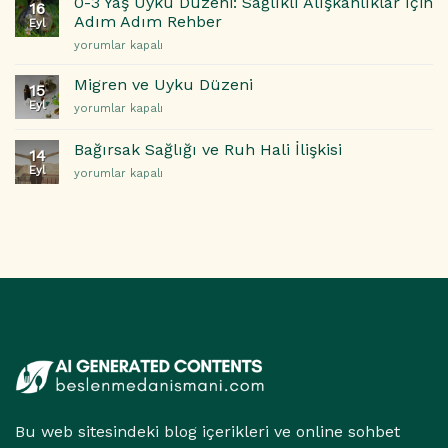
0-3 Yaş Uyku Düzeni: Sağlıklı Alışkanlıklar İçin
16
Doğru
Yolları
Adım Adım Rehber
Eyl
Bilinen
için
0-
yorumlar kapalı
5
3
Yanlış
Yaş
için
Migren ve Uyku Düzeni
15
Uyku
Eyl
Migren
yorumlar kapalı
Düzeni:
ve
Sağlıklı
Uyku
Alışkanlıklar
Bağırsak Sağlığı ve Ruh Hali İlişkisi
14
Düzeni
İçin
Eyl
Bağırsak
yorumlar kapalı
için
Adım
Sağlığı
Adım
ve
Rehber
Ruh
için
Hali
İlişkisi
için
Bu web sitesindeki blog içerikleri ve online sohbet