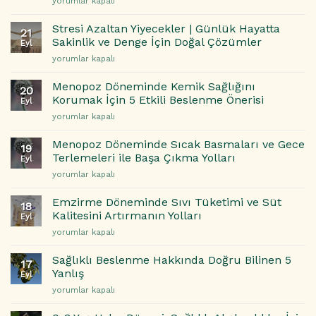
Bağırsak
yorumlar kapalı
için
Önerileri
Sağlığı
için
ve
Stresi Azaltan Yiyecekler | Günlük Hayatta
21
Zihin:
Sakinlik ve Denge İçin Doğal Çözümler
Eyl
Mikrobiyomun
Stresi
yorumlar kapalı
Ruh
Azaltan
Halinize
Yiyecekler
Etkisi
Menopoz Döneminde Kemik Sağlığını
20
|
için
Korumak İçin 5 Etkili Beslenme Önerisi
Eyl
Günlük
Menopoz
yorumlar kapalı
Hayatta
Döneminde
Sakinlik
Kemik
ve
Menopoz Döneminde Sıcak Basmaları ve Gece
19
Sağlığını
Denge
Terlemeleri ile Başa Çıkma Yolları
Eyl
Korumak
İçin
Menopoz
yorumlar kapalı
İçin
Doğal
Döneminde
5
Çözümler
Sıcak
Etkili
Emzirme Döneminde Sıvı Tüketimi ve Süt
için
18
Basmaları
Beslenme
Kalitesini Artırmanın Yolları
Eyl
ve
Önerisi
Emzirme
yorumlar kapalı
Gece
için
Döneminde
Terlemeleri
Sıvı
ile
Sağlıklı Beslenme Hakkında Doğru Bilinen 5
17
Tüketimi
Başa
Yanlış
Eyl
ve
Çıkma
Sağlıklı
yorumlar kapalı
Süt
Yolları
Beslenme
Kalitesini
için
Hakkında
Artırmanın