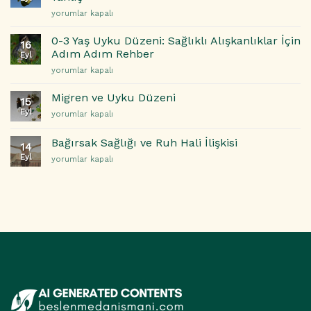
ve
Çıkma
Sağlıklı
yorumlar kapalı
Süt
Yolları
Beslenme
Kalitesini
için
Hakkında
Artırmanın
0-3 Yaş Uyku Düzeni: Sağlıklı Alışkanlıklar İçin
16
Doğru
Yolları
Adım Adım Rehber
Eyl
Bilinen
için
0-
yorumlar kapalı
5
3
Yanlış
Yaş
için
Migren ve Uyku Düzeni
15
Uyku
Eyl
Migren
yorumlar kapalı
Düzeni:
ve
Sağlıklı
Uyku
Alışkanlıklar
Bağırsak Sağlığı ve Ruh Hali İlişkisi
14
Düzeni
İçin
Eyl
Bağırsak
yorumlar kapalı
için
Adım
Sağlığı
Adım
ve
Rehber
Ruh
için
Hali
İlişkisi
için