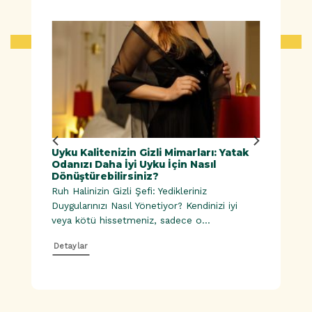
ük
Uyku Kalitenizin Gizli Mimarları: Yatak
Doğal
Odanızı Daha İyi Uyku İçin Nasıl
Dönüştürebilirsiniz?
Ruh Halinizin Gizli Şefi: Yedikleriniz
esinler |
Duygularınızı Nasıl Yönetiyor? Kendinizi iyi
veya kötü hissetmeniz, sadece o...
Detaylar