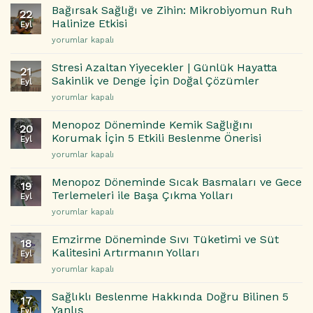
Karaciğer
Hata
Bağırsak Sağlığı ve Zihin: Mikrobiyomun Ruh
22
Detoksuna
ve
Halinize Etkisi
Eyl
Etkileri
Çözüm
Bağırsak
yorumlar kapalı
için
Önerileri
Sağlığı
için
ve
Stresi Azaltan Yiyecekler | Günlük Hayatta
21
Zihin:
Sakinlik ve Denge İçin Doğal Çözümler
Eyl
Mikrobiyomun
Stresi
yorumlar kapalı
Ruh
Azaltan
Halinize
Yiyecekler
Etkisi
Menopoz Döneminde Kemik Sağlığını
20
|
için
Korumak İçin 5 Etkili Beslenme Önerisi
Eyl
Günlük
Menopoz
yorumlar kapalı
Hayatta
Döneminde
Sakinlik
Kemik
ve
Menopoz Döneminde Sıcak Basmaları ve Gece
19
Sağlığını
Denge
Terlemeleri ile Başa Çıkma Yolları
Eyl
Korumak
İçin
Menopoz
yorumlar kapalı
İçin
Doğal
Döneminde
5
Çözümler
Sıcak
Etkili
Emzirme Döneminde Sıvı Tüketimi ve Süt
için
18
Basmaları
Beslenme
Kalitesini Artırmanın Yolları
Eyl
ve
Önerisi
Emzirme
yorumlar kapalı
Gece
için
Döneminde
Terlemeleri
Sıvı
ile
Sağlıklı Beslenme Hakkında Doğru Bilinen 5
17
Tüketimi
Başa
Yanlış
Eyl