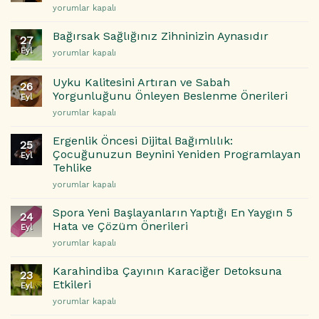
Uyku
yorumlar kapalı
Kalitenizin
Gizli
Bağırsak Sağlığınız Zihninizin Aynasıdır
27
Mimarları:
Eyl
Bağırsak
yorumlar kapalı
Yatak
Sağlığınız
Odanızı
Zihninizin
Daha
Uyku Kalitesini Artıran ve Sabah
26
Aynasıdır
İyi
Yorgunluğunu Önleyen Beslenme Önerileri
Eyl
için
Uyku
Uyku
yorumlar kapalı
İçin
Kalitesini
Nasıl
Artıran
Ergenlik Öncesi Dijital Bağımlılık:
Dönüştürebilirsiniz?
25
ve
Çocuğunuzun Beynini Yeniden Programlayan
için
Eyl
Sabah
Tehlike
Yorgunluğunu
Ergenlik
Önleyen
yorumlar kapalı
Öncesi
Beslenme
Dijital
Önerileri
Spora Yeni Başlayanların Yaptığı En Yaygın 5
24
Bağımlılık:
için
Hata ve Çözüm Önerileri
Eyl
Çocuğunuzun
Spora
yorumlar kapalı
Beynini
Yeni
Yeniden
Başlayanların
Programlayan
Karahindiba Çayının Karaciğer Detoksuna
23
Yaptığı
Tehlike
Etkileri
Eyl
En
için
Karahindiba
yorumlar kapalı
Yaygın
Çayının
5