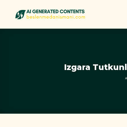
İçeriğe
atla
Izgara Tutkunl