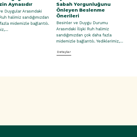
zin Aynasıdır
Sabah Yorgunluğunu
Ba
Önleyen Beslenme
Be
ve Duygular Arasındaki
Önerileri
Pr
 Ruh halimiz sandığımızdan
Besinler ve Duygu Durumu
Ço
fazla midemizle bağlantılı.
Arasındaki İlişki Ruh halimiz
Gel
z,...
sandığımızdan çok daha fazla
Dö
midemizle bağlantılı. Yediklerimiz,...
hal
Detaylar
De