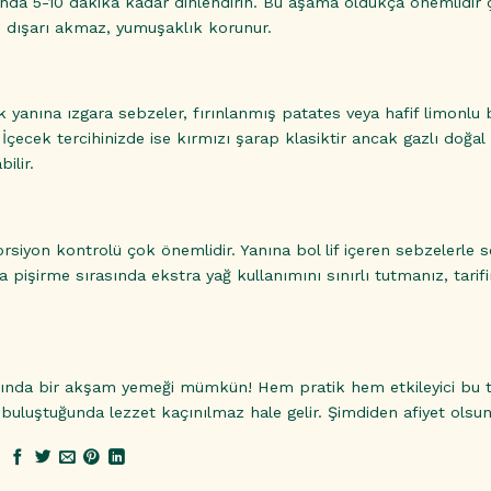
sında 5-10 dakika kadar dinlendirin. Bu aşama oldukça önemlidir 
de dışarı akmaz, yumuşaklık korunur.
yanına ızgara sebzeler, fırınlanmış patates veya hafif limonlu 
 İçecek tercihinizde ise kırmızı şarap klasiktir ancak gazlı doğal 
ilir.
porsiyon kontrolü çok önemlidir. Yanına bol lif içeren sebzelerle s
 pişirme sırasında ekstra yağ kullanımını sınırlı tutmanız, tarif
lığında bir akşam yemeği mümkün! Hem pratik hem etkileyici bu ta
 buluştuğunda lezzet kaçınılmaz hale gelir. Şimdiden afiyet olsun