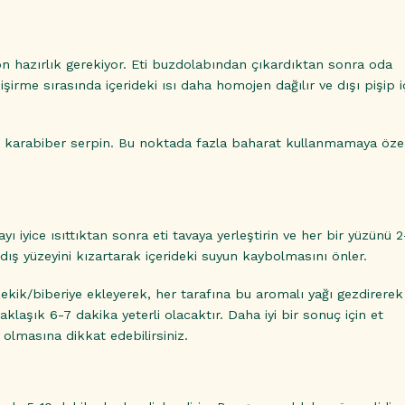
 hazırlık gerekiyor. Eti buzdolabından çıkardıktan sonra oda
irme sırasında içerideki ısı daha homojen dağılır ve dışı pişip iç
 ve karabiber serpin. Bu noktada fazla baharat kullanmamaya öz
yı iyice ısıttıktan sonra eti tavaya yerleştirin ve her bir yüzünü 
ış yüzeyini kızartarak içerideki suyun kaybolmasını önler.
ekik/biberiye ekleyerek, her tarafına bu aromalı yağı gezdirerek
laşık 6-7 dakika yeterli olacaktır. Daha iyi bir sonuç için et
 olmasına dikkat edebilirsiniz.