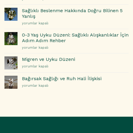
için
Döneminde
Terlemeleri
Sıvı
ile
Sağlıklı Beslenme Hakkında Doğru Bilinen 5
17
Tüketimi
Başa
Yanlış
Eyl
ve
Çıkma
Sağlıklı
yorumlar kapalı
Süt
Yolları
Beslenme
Kalitesini
için
Hakkında
Artırmanın
0-3 Yaş Uyku Düzeni: Sağlıklı Alışkanlıklar İçin
16
Doğru
Yolları
Adım Adım Rehber
Eyl
Bilinen
için
0-
yorumlar kapalı
5
3
Yanlış
Yaş
için
Migren ve Uyku Düzeni
15
Uyku
Eyl
Migren
yorumlar kapalı
Düzeni:
ve
Sağlıklı
Uyku
Alışkanlıklar
Bağırsak Sağlığı ve Ruh Hali İlişkisi
14
Düzeni
İçin
Eyl
Bağırsak
yorumlar kapalı
için
Adım
Sağlığı
Adım
ve
Rehber
Ruh
için
Hali
İlişkisi
için