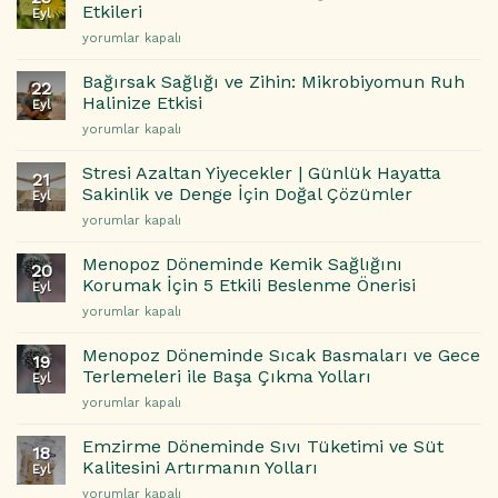
Yaptığı
Tehlike
Etkileri
Eyl
En
için
Karahindiba
yorumlar kapalı
Yaygın
Çayının
5
Karaciğer
Hata
Bağırsak Sağlığı ve Zihin: Mikrobiyomun Ruh
22
Detoksuna
ve
Halinize Etkisi
Eyl
Etkileri
Çözüm
Bağırsak
yorumlar kapalı
için
Önerileri
Sağlığı
için
ve
Stresi Azaltan Yiyecekler | Günlük Hayatta
21
Zihin:
Sakinlik ve Denge İçin Doğal Çözümler
Eyl
Mikrobiyomun
Stresi
yorumlar kapalı
Ruh
Azaltan
Halinize
Yiyecekler
Etkisi
Menopoz Döneminde Kemik Sağlığını
20
|
için
Korumak İçin 5 Etkili Beslenme Önerisi
Eyl
Günlük
Menopoz
yorumlar kapalı
Hayatta
Döneminde
Sakinlik
Kemik
ve
Menopoz Döneminde Sıcak Basmaları ve Gece
19
Sağlığını
Denge
Terlemeleri ile Başa Çıkma Yolları
Eyl
Korumak
İçin
Menopoz
yorumlar kapalı
İçin
Doğal
Döneminde
5
Çözümler
Sıcak
Etkili
Emzirme Döneminde Sıvı Tüketimi ve Süt
için
18
Basmaları
Beslenme
Kalitesini Artırmanın Yolları
Eyl
ve
Önerisi
Emzirme
yorumlar kapalı
Gece