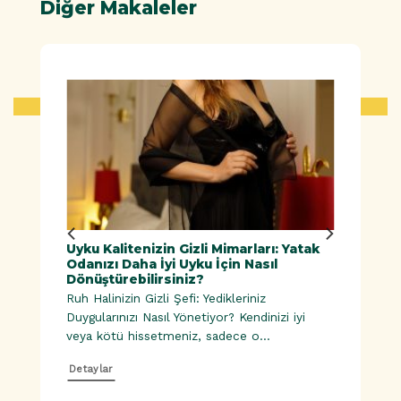
Diğer Makaleler
ük
Uyku Kalitenizin Gizli Mimarları: Yatak
Doğal
Odanızı Daha İyi Uyku İçin Nasıl
Dönüştürebilirsiniz?
Ruh Halinizin Gizli Şefi: Yedikleriniz
esinler |
Duygularınızı Nasıl Yönetiyor? Kendinizi iyi
veya kötü hissetmeniz, sadece o...
Detaylar