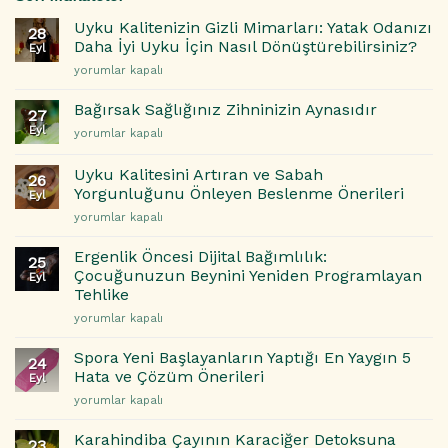
Uyku Kalitenizin Gizli Mimarları: Yatak Odanızı
28
Daha İyi Uyku İçin Nasıl Dönüştürebilirsiniz?
Eyl
Uyku
yorumlar kapalı
Kalitenizin
Gizli
Bağırsak Sağlığınız Zihninizin Aynasıdır
27
Mimarları:
Eyl
Bağırsak
yorumlar kapalı
Yatak
Sağlığınız
Odanızı
Zihninizin
Daha
Uyku Kalitesini Artıran ve Sabah
26
Aynasıdır
İyi
Yorgunluğunu Önleyen Beslenme Önerileri
Eyl
için
Uyku
Uyku
yorumlar kapalı
İçin
Kalitesini
Nasıl
Artıran
Ergenlik Öncesi Dijital Bağımlılık:
Dönüştürebilirsiniz?
25
ve
Çocuğunuzun Beynini Yeniden Programlayan
için
Eyl
Sabah
Tehlike
Yorgunluğunu
Ergenlik
Önleyen
yorumlar kapalı
Öncesi
Beslenme
Dijital
Önerileri
Spora Yeni Başlayanların Yaptığı En Yaygın 5
24
Bağımlılık:
için
Hata ve Çözüm Önerileri
Eyl
Çocuğunuzun
Spora
yorumlar kapalı
Beynini
Yeni
Yeniden
Başlayanların
Programlayan
Karahindiba Çayının Karaciğer Detoksuna
23