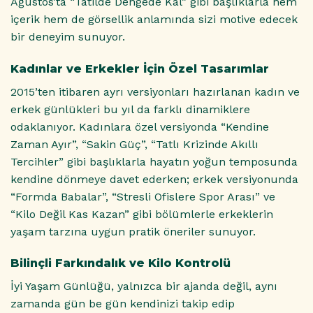
Ağustos’ta “Tatilde Dengede Kal” gibi başlıklarla hem
içerik hem de görsellik anlamında sizi motive edecek
bir deneyim sunuyor.
Kadınlar ve Erkekler İçin Özel Tasarımlar
2015’ten itibaren ayrı versiyonları hazırlanan kadın ve
erkek günlükleri bu yıl da farklı dinamiklere
odaklanıyor. Kadınlara özel versiyonda “Kendine
Zaman Ayır”, “Sakin Güç”, “Tatlı Krizinde Akıllı
Tercihler” gibi başlıklarla hayatın yoğun temposunda
kendine dönmeye davet ederken; erkek versiyonunda
“Formda Babalar”, “Stresli Ofislere Spor Arası” ve
“Kilo Değil Kas Kazan” gibi bölümlerle erkeklerin
yaşam tarzına uygun pratik öneriler sunuyor.
Bilinçli Farkındalık ve Kilo Kontrolü
İyi Yaşam Günlüğü, yalnızca bir ajanda değil, aynı
zamanda gün be gün kendinizi takip edip