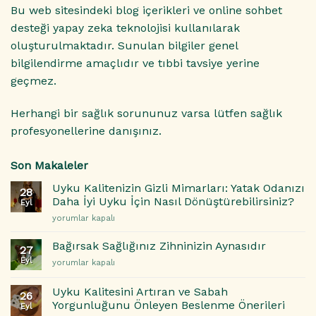
Bu web sitesindeki blog içerikleri ve online sohbet
desteği yapay zeka teknolojisi kullanılarak
oluşturulmaktadır. Sunulan bilgiler genel
bilgilendirme amaçlıdır ve tıbbi tavsiye yerine
geçmez.
Herhangi bir sağlık sorununuz varsa lütfen sağlık
profesyonellerine danışınız.
Son Makaleler
Uyku Kalitenizin Gizli Mimarları: Yatak Odanızı
28
Daha İyi Uyku İçin Nasıl Dönüştürebilirsiniz?
Eyl
Uyku
yorumlar kapalı
Kalitenizin
Gizli
Bağırsak Sağlığınız Zihninizin Aynasıdır
27
Mimarları:
Eyl
Bağırsak
yorumlar kapalı
Yatak
Sağlığınız
Odanızı
Zihninizin
Daha
Uyku Kalitesini Artıran ve Sabah
26
Aynasıdır
İyi
Yorgunluğunu Önleyen Beslenme Önerileri
Eyl
için
Uyku