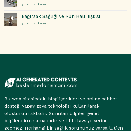
Uyku
Eyl
Migren
yorumlar kapalı
Düzeni:
ve
Sağlıklı
Uyku
Alışkanlıklar
Bağırsak Sağlığı ve Ruh Hali İlişkisi
14
Düzeni
İçin
Eyl
Bağırsak
yorumlar kapalı
için
Adım
Sağlığı
Adım
ve
Rehber
Ruh
için
Hali
İlişkisi
için
Bu web sitesindeki blog içerikleri ve online sohbet
desteği yapay zeka teknolojisi kullanılarak
oluşturulmaktadır. Sunulan bilgiler genel
bilgilendirme amaçlıdır ve tıbbi tavsiye yerine
geçmez. Herhangi bir sağlık sorununuz varsa lütfen