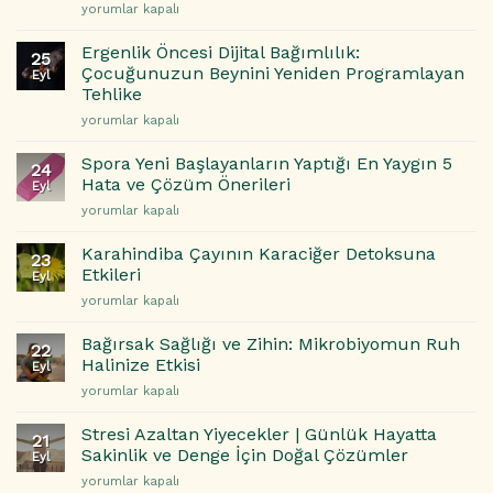
Uyku
yorumlar kapalı
İçin
Kalitesini
Nasıl
Artıran
Ergenlik Öncesi Dijital Bağımlılık:
Dönüştürebilirsiniz?
25
ve
Çocuğunuzun Beynini Yeniden Programlayan
için
Eyl
Sabah
Tehlike
Yorgunluğunu
Ergenlik
Önleyen
yorumlar kapalı
Öncesi
Beslenme
Dijital
Önerileri
Spora Yeni Başlayanların Yaptığı En Yaygın 5
24
Bağımlılık:
için
Hata ve Çözüm Önerileri
Eyl
Çocuğunuzun
Spora
yorumlar kapalı
Beynini
Yeni
Yeniden
Başlayanların
Programlayan
Karahindiba Çayının Karaciğer Detoksuna
23
Yaptığı
Tehlike
Etkileri
Eyl
En
için
Karahindiba
yorumlar kapalı
Yaygın
Çayının
5
Karaciğer
Hata
Bağırsak Sağlığı ve Zihin: Mikrobiyomun Ruh
22
Detoksuna
ve
Halinize Etkisi
Eyl
Etkileri
Çözüm
Bağırsak
yorumlar kapalı
için
Önerileri
Sağlığı
için
ve
Stresi Azaltan Yiyecekler | Günlük Hayatta
21
Zihin:
Sakinlik ve Denge İçin Doğal Çözümler
Eyl
Mikrobiyomun
Stresi
yorumlar kapalı
Ruh