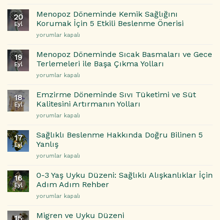
Azaltan
Halinize
Yiyecekler
Etkisi
Menopoz Döneminde Kemik Sağlığını
20
|
için
Korumak İçin 5 Etkili Beslenme Önerisi
Eyl
Günlük
Menopoz
yorumlar kapalı
Hayatta
Döneminde
Sakinlik
Kemik
ve
Menopoz Döneminde Sıcak Basmaları ve Gece
19
Sağlığını
Denge
Terlemeleri ile Başa Çıkma Yolları
Eyl
Korumak
İçin
Menopoz
yorumlar kapalı
İçin
Doğal
Döneminde
5
Çözümler
Sıcak
Etkili
Emzirme Döneminde Sıvı Tüketimi ve Süt
için
18
Basmaları
Beslenme
Kalitesini Artırmanın Yolları
Eyl
ve
Önerisi
Emzirme
yorumlar kapalı
Gece
için
Döneminde
Terlemeleri
Sıvı
ile
Sağlıklı Beslenme Hakkında Doğru Bilinen 5
17
Tüketimi
Başa
Yanlış
Eyl
ve
Çıkma
Sağlıklı
yorumlar kapalı
Süt
Yolları
Beslenme
Kalitesini
için
Hakkında
Artırmanın
0-3 Yaş Uyku Düzeni: Sağlıklı Alışkanlıklar İçin
16
Doğru
Yolları
Adım Adım Rehber
Eyl
Bilinen
için
0-
yorumlar kapalı
5
3
Yanlış
Yaş
için
Migren ve Uyku Düzeni
15