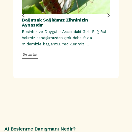
 Yatak
Bağırsak Sağlığınız Zihninizin
Uyku Ka
Aynasıdır
Yorgun
Önerile
Besinler ve Duygular Arasındaki Gizli Bağ Ruh
Besinler
halimiz sandığımızdan çok daha fazla
 iyi
Ruh hali
midemizle bağlantılı. Yediklerimiz,...
midemizle
Detaylar
Detaylar
AI Beslenme Danışmanı Nedir?