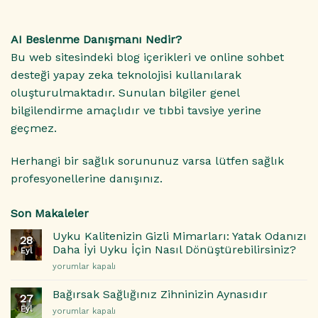
AI Beslenme Danışmanı Nedir?
Bu web sitesindeki blog içerikleri ve online sohbet
desteği yapay zeka teknolojisi kullanılarak
oluşturulmaktadır. Sunulan bilgiler genel
bilgilendirme amaçlıdır ve tıbbi tavsiye yerine
geçmez.
Herhangi bir sağlık sorununuz varsa lütfen sağlık
profesyonellerine danışınız.
Son Makaleler
Uyku Kalitenizin Gizli Mimarları: Yatak Odanızı
28
Daha İyi Uyku İçin Nasıl Dönüştürebilirsiniz?
Eyl
Uyku
yorumlar kapalı
Kalitenizin
Gizli
Bağırsak Sağlığınız Zihninizin Aynasıdır
27
Mimarları:
Eyl
Bağırsak
yorumlar kapalı
Yatak