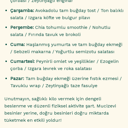
çorbası / Zeytinyağlı enginar
Çarşamba:
Avokadolu tam buğday tost / Ton balıklı
salata / Izgara köfte ve bulgur pilavı
Perşembe:
Chia tohumlu smoothie / Nohutlu
salata / Fırında tavuk ve brokoli
Cuma:
Haşlanmış yumurta ve tam buğday ekmeği
/ Sebzeli makarna / Yoğurtlu semizotu salatası
Cumartesi:
Peynirli omlet ve yeşillikler / Ezogelin
çorba / Izgara levrek ve roka salatası
Pazar:
Tam buğday ekmeği üzerine fıstık ezmesi /
Tavuklu wrap / Zeytinyağlı taze fasulye
Unutmayın, sağlıklı kilo vermek için dengeli
beslenme ve düzenli fiziksel aktivite şart. Mucizevi
besinler yerine, doğru besinleri doğru miktarda
tüketmek en etkili yoldur!