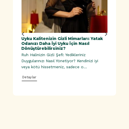
ük
Uyku Kalitenizin Gizli Mimarları: Yatak
Doğal
Odanızı Daha İyi Uyku İçin Nasıl
Dönüştürebilirsiniz?
Ruh Halinizin Gizli Şefi: Yedikleriniz
esinler |
Duygularınızı Nasıl Yönetiyor? Kendinizi iyi
veya kötü hissetmeniz, sadece o...
Detaylar