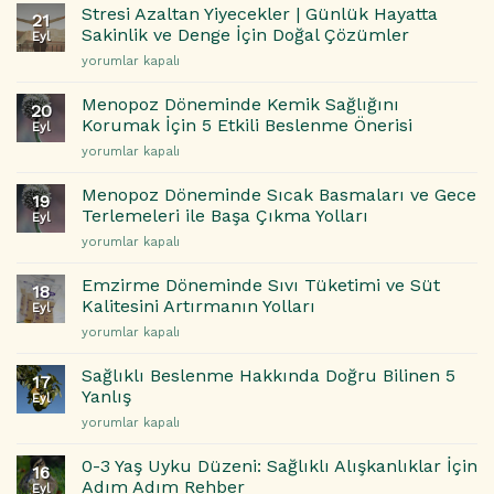
ve
Stresi Azaltan Yiyecekler | Günlük Hayatta
21
Zihin:
Sakinlik ve Denge İçin Doğal Çözümler
Eyl
Mikrobiyomun
Stresi
yorumlar kapalı
Ruh
Azaltan
Halinize
Yiyecekler
Etkisi
Menopoz Döneminde Kemik Sağlığını
20
|
için
Korumak İçin 5 Etkili Beslenme Önerisi
Eyl
Günlük
Menopoz
yorumlar kapalı
Hayatta
Döneminde
Sakinlik
Kemik
ve
Menopoz Döneminde Sıcak Basmaları ve Gece
19
Sağlığını
Denge
Terlemeleri ile Başa Çıkma Yolları
Eyl
Korumak
İçin
Menopoz
yorumlar kapalı
İçin
Doğal
Döneminde
5
Çözümler
Sıcak
Etkili
Emzirme Döneminde Sıvı Tüketimi ve Süt
için
18
Basmaları
Beslenme
Kalitesini Artırmanın Yolları
Eyl
ve
Önerisi
Emzirme
yorumlar kapalı
Gece
için
Döneminde
Terlemeleri
Sıvı
ile
Sağlıklı Beslenme Hakkında Doğru Bilinen 5
17
Tüketimi
Başa
Yanlış
Eyl
ve
Çıkma
Sağlıklı
yorumlar kapalı
Süt
Yolları
Beslenme
Kalitesini
için
Hakkında
Artırmanın
0-3 Yaş Uyku Düzeni: Sağlıklı Alışkanlıklar İçin
16
Doğru
Yolları
Adım Adım Rehber
Eyl