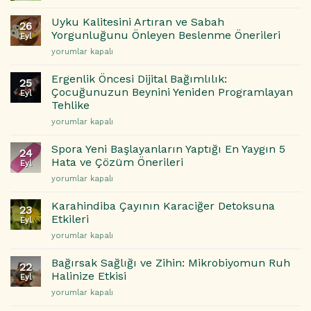
Sağlığınız
Odanızı
Zihninizin
Daha
Uyku Kalitesini Artıran ve Sabah
26
Aynasıdır
İyi
Yorgunluğunu Önleyen Beslenme Önerileri
Eyl
için
Uyku
Uyku
yorumlar kapalı
İçin
Kalitesini
Nasıl
Artıran
Ergenlik Öncesi Dijital Bağımlılık:
Dönüştürebilirsiniz?
25
ve
Çocuğunuzun Beynini Yeniden Programlayan
için
Eyl
Sabah
Tehlike
Yorgunluğunu
Ergenlik
Önleyen
yorumlar kapalı
Öncesi
Beslenme
Dijital
Önerileri
Spora Yeni Başlayanların Yaptığı En Yaygın 5
24
Bağımlılık:
için
Hata ve Çözüm Önerileri
Eyl
Çocuğunuzun
Spora
yorumlar kapalı
Beynini
Yeni
Yeniden
Başlayanların
Programlayan
Karahindiba Çayının Karaciğer Detoksuna
23
Yaptığı
Tehlike
Etkileri
Eyl
En
için
Karahindiba
yorumlar kapalı
Yaygın
Çayının
5
Karaciğer
Hata
Bağırsak Sağlığı ve Zihin: Mikrobiyomun Ruh
22
Detoksuna
ve
Halinize Etkisi
Eyl
Etkileri
Çözüm
Bağırsak
yorumlar kapalı
için
Önerileri
Sağlığı
için