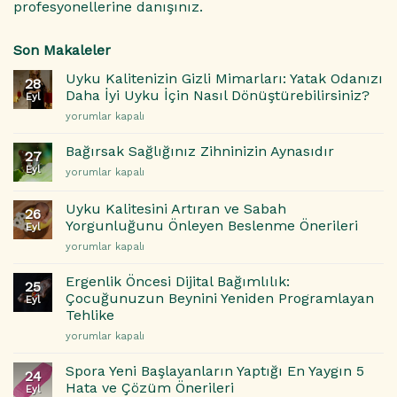
profesyonellerine danışınız.
Son Makaleler
Uyku Kalitenizin Gizli Mimarları: Yatak Odanızı
28
Daha İyi Uyku İçin Nasıl Dönüştürebilirsiniz?
Eyl
Uyku
yorumlar kapalı
Kalitenizin
Gizli
Bağırsak Sağlığınız Zihninizin Aynasıdır
27
Mimarları:
Eyl
Bağırsak
yorumlar kapalı
Yatak
Sağlığınız
Odanızı
Zihninizin
Daha
Uyku Kalitesini Artıran ve Sabah
26
Aynasıdır
İyi
Yorgunluğunu Önleyen Beslenme Önerileri
Eyl
için
Uyku
Uyku
yorumlar kapalı
İçin
Kalitesini
Nasıl
Artıran
Ergenlik Öncesi Dijital Bağımlılık:
Dönüştürebilirsiniz?
25
ve
Çocuğunuzun Beynini Yeniden Programlayan
için
Eyl
Sabah
Tehlike
Yorgunluğunu
Ergenlik
Önleyen
yorumlar kapalı
Öncesi
Beslenme
Dijital
Önerileri
Spora Yeni Başlayanların Yaptığı En Yaygın 5
24
Bağımlılık:
için
Hata ve Çözüm Önerileri
Eyl
Çocuğunuzun