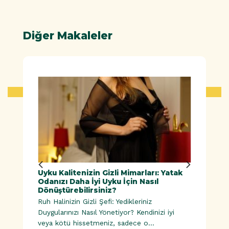
Diğer Makaleler
ük
Uyku Kalitenizin Gizli Mimarları: Yatak
Doğal
Odanızı Daha İyi Uyku İçin Nasıl
Dönüştürebilirsiniz?
Ruh Halinizin Gizli Şefi: Yedikleriniz
esinler |
Duygularınızı Nasıl Yönetiyor? Kendinizi iyi
veya kötü hissetmeniz, sadece o...