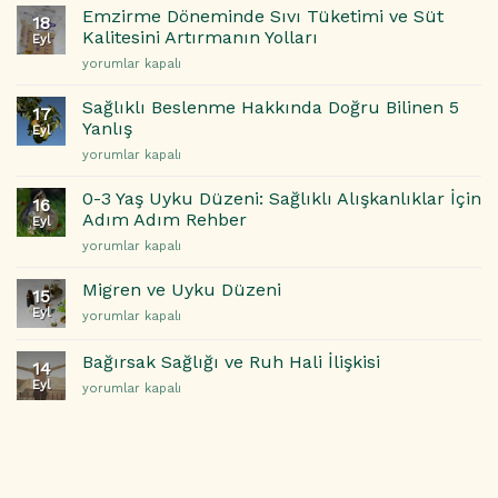
Sıcak
Etkili
Emzirme Döneminde Sıvı Tüketimi ve Süt
için
18
Basmaları
Beslenme
Kalitesini Artırmanın Yolları
Eyl
ve
Önerisi
Emzirme
yorumlar kapalı
Gece
için
Döneminde
Terlemeleri
Sıvı
ile
Sağlıklı Beslenme Hakkında Doğru Bilinen 5
17
Tüketimi
Başa
Yanlış
Eyl
ve
Çıkma
Sağlıklı
yorumlar kapalı
Süt
Yolları
Beslenme
Kalitesini
için
Hakkında
Artırmanın
0-3 Yaş Uyku Düzeni: Sağlıklı Alışkanlıklar İçin
16
Doğru
Yolları
Adım Adım Rehber
Eyl
Bilinen
için
0-
yorumlar kapalı
5
3
Yanlış
Yaş
için
Migren ve Uyku Düzeni
15
Uyku
Eyl
Migren
yorumlar kapalı
Düzeni:
ve
Sağlıklı
Uyku
Alışkanlıklar
Bağırsak Sağlığı ve Ruh Hali İlişkisi
14
Düzeni
İçin
Eyl
Bağırsak
yorumlar kapalı
için
Adım
Sağlığı
Adım
ve
Rehber
Ruh
için
Hali
İlişkisi