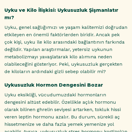
Uyku ve Kilo İlişkisi: Uykusuzluk Şişmanlatır
mı?
Uyku, genel sağlığımızı ve yaşam kalitemizi doğrudan
etkileyen en önemli faktörlerden biridir. Ancak pek
çok kişi, uyku ile kilo arasındaki bağlantının farkında
değildir. Yapılan araştırmalar, yetersiz uykunun
metabolizmayı yavaşlatarak kilo alımına neden
olabileceğini gösteriyor. Peki, uykusuzluk gerçekten
de kiloların ardındaki gizli sebep olabilir mi?
Uykusuzluk Hormon Dengesini Bozar
Uyku eksikliği, vücudumuzdaki hormonların
dengesini altüst edebilir. Özellikle açlık hormonu
olarak bilinen ghrelin seviyesi artarken, tokluk hissi
veren leptin hormonu azalır. Bu durum, sürekli aç
hissetmenize ve daha fazla yemek yemenize yol
açabilir. Ayrıca, uykusuzluk stres hormonu kortizolün