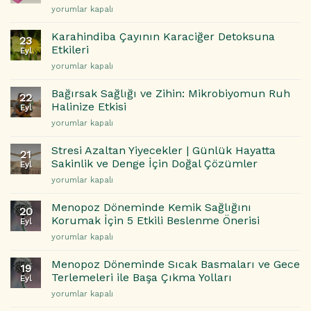
Spora
yorumlar kapalı
Beynini
Yeni
Yeniden
Başlayanların
Programlayan
Karahindiba Çayının Karaciğer Detoksuna
23
Yaptığı
Tehlike
Etkileri
Eyl
En
için
Karahindiba
yorumlar kapalı
Yaygın
Çayının
5
Karaciğer
Hata
Bağırsak Sağlığı ve Zihin: Mikrobiyomun Ruh
22
Detoksuna
ve
Halinize Etkisi
Eyl
Etkileri
Çözüm
Bağırsak
yorumlar kapalı
için
Önerileri
Sağlığı
için
ve
Stresi Azaltan Yiyecekler | Günlük Hayatta
21
Zihin:
Sakinlik ve Denge İçin Doğal Çözümler
Eyl
Mikrobiyomun
Stresi
yorumlar kapalı
Ruh
Azaltan
Halinize
Yiyecekler
Etkisi
Menopoz Döneminde Kemik Sağlığını
20
|
için
Korumak İçin 5 Etkili Beslenme Önerisi
Eyl
Günlük
Menopoz
yorumlar kapalı
Hayatta
Döneminde
Sakinlik
Kemik
ve
Menopoz Döneminde Sıcak Basmaları ve Gece
19
Sağlığını
Denge
Terlemeleri ile Başa Çıkma Yolları
Eyl
Korumak
İçin
Menopoz
yorumlar kapalı
İçin
Doğal
Döneminde
5
Çözümler